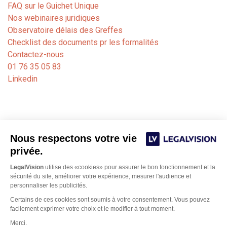
FAQ sur le Guichet Unique
Nos webinaires juridiques
Observatoire délais des Greffes
Checklist des documents pr les formalités
Contactez-nous
01 76 35 05 83
Linkedin
Nous respectons votre vie
privée.
LegalVision
utilise des «cookies» pour assurer le bon fonctionnement et la
sécurité du site, améliorer votre expérience, mesurer l'audience et
personnaliser les publicités.
Certains de ces cookies sont soumis à votre consentement. Vous pouvez
Notre cabinet de formalités juridiques est dédié aux
facilement exprimer votre choix et le modifier à tout moment.
avocats, experts-comptables et notaires. Nos juristes
Merci.