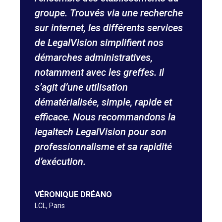
groupe. Trouvés via une recherche
e
sur internet, les différents services
s
de LegalVision simplifient nos
N
és
démarches administratives,
e
notamment avec les greffes. Il
d
s’agit d’une utilisation
r
dématérialisée, simple, rapide et
a
efficace. Nous recommandons la
r
legaltech LegalVision pour son
s
professionnalisme et sa rapidité
g
d’exécution.
A
N
VÉRONIQUE DRÉANO
LCL, Paris