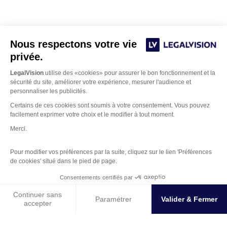
Nous respectons votre vie
privée.
LegalVision
utilise des «cookies» pour assurer le bon fonctionnement et la
sécurité du site, améliorer votre expérience, mesurer l'audience et
personnaliser les publicités.
Notre cabinet de formalités juridiques est dédié aux
Certains de ces cookies sont soumis à votre consentement. Vous pouvez
avocats, experts-comptables et notaires. Nos juristes
facilement exprimer votre choix et le modifier à tout moment.
Bordeaux
basés sur
et Paris gèrent les formalités
Merci.
d’immatriculation, de modification ou de fermeture de
sociétés auprès des greffes des tribunaux de commerce.
Pour modifier vos préférences par la suite, cliquez sur le lien 'Préférences
de cookies' situé dans le pied de page.
Bénéficiez d’une intelligence métier et d’un logiciel simple
Gestion des Cookies
et en ligne...
Consentements certifiés par
© 2026 Tous droits réservés LegalVision
Continuer sans
Paramétrer
Valider & Fermer
accepter
CGU & CGV
Plateforme de Gestion du Consentement : Personnalisez vos O
Axeptio consent
Mentions Légales