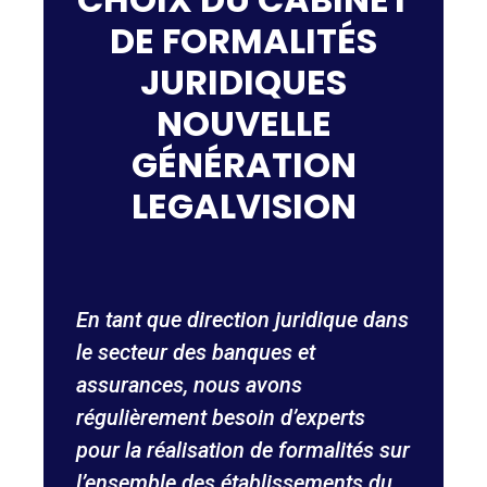
DE FORMALITÉS
JURIDIQUES
NOUVELLE
GÉNÉRATION
LEGALVISION
En tant que direction juridique dans
N
le secteur des banques et
t
assurances, nous avons
s
régulièrement besoin d’experts
d
pour la réalisation de formalités sur
a
l’ensemble des établissements du
p