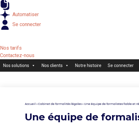
Externaliser
Automatiser
Se connecter
Nos tarifs
Contactez-nous
Nos solutions
Nos clients
Notre histoire
Se connecter
Accueil
»
Cabinet de formalités légales
»
Une équipe de formalistes fiable et ré
Une équipe de formalis