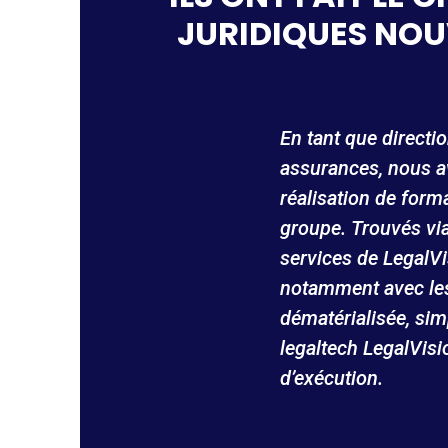
JURIDIQUES NOU
En tant que directi
assurances, nous a
réalisation de form
groupe. Trouvés via
services de LegalVi
notamment avec les g
dématérialisée, si
legaltech LegalVisi
d’exécution.