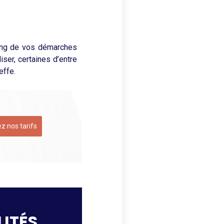
long de vos démarches
iser, certaines d’entre
effe.
z nos tarifs
LITÉS