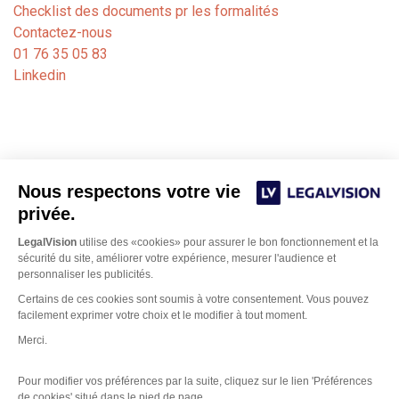
Checklist des documents pr les formalités
Contactez-nous
01 76 35 05 83
Linkedin
Nous respectons votre vie
privée.
LegalVision
utilise des «cookies» pour assurer le bon fonctionnement et la
sécurité du site, améliorer votre expérience, mesurer l'audience et
personnaliser les publicités.
Notre cabinet de formalités juridiques est dédié aux
Certains de ces cookies sont soumis à votre consentement. Vous pouvez
avocats, experts-comptables et notaires. Nos juristes
facilement exprimer votre choix et le modifier à tout moment.
Bordeaux
basés sur
et Paris gèrent les formalités
Merci.
d’immatriculation, de modification ou de fermeture de
sociétés auprès des greffes des tribunaux de commerce.
Pour modifier vos préférences par la suite, cliquez sur le lien 'Préférences
de cookies' situé dans le pied de page.