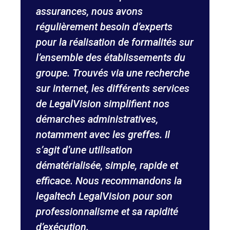
assurances, nous avons
s
régulièrement besoin d’experts
d
pour la réalisation de formalités sur
a
l’ensemble des établissements du
p
groupe. Trouvés via une recherche
e
sur internet, les différents services
s
de LegalVision simplifient nos
N
és
démarches administratives,
e
notamment avec les greffes. Il
d
s’agit d’une utilisation
r
dématérialisée, simple, rapide et
a
efficace. Nous recommandons la
r
legaltech LegalVision pour son
s
professionnalisme et sa rapidité
g
d’exécution.