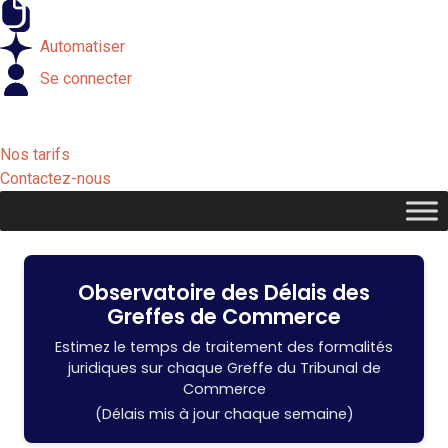
Externaliser
Automatiser
Se connecter
Nos tarifs
Contactez-nous
Observatoire des Délais des
Greffes de Commerce
Estimez le temps de traitement des formalités
juridiques sur chaque Greffe du Tribunal de
Commerce
(Délais mis à jour chaque semaine)