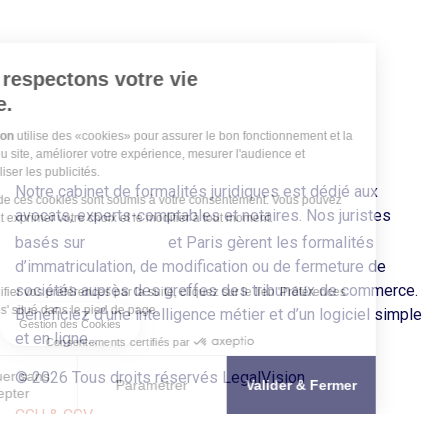
Nous respectons votre vie
privée.
LegalVision
utilise des «cookies» pour assurer le bon fonctionnement et la
sécurité du site, améliorer votre expérience, mesurer l'audience et
personnaliser les publicités.
Notre cabinet de formalités juridiques est dédié aux
Certains de ces cookies sont soumis à votre consentement. Vous pouvez
avocats, experts-comptables et notaires. Nos juristes
facilement exprimer votre choix et le modifier à tout moment.
Bordeaux
basés sur
et Paris gèrent les formalités
Merci.
d’immatriculation, de modification ou de fermeture de
sociétés auprès des greffes des tribunaux de commerce.
Pour modifier vos préférences par la suite, cliquez sur le lien 'Préférences
de cookies' situé dans le pied de page.
Bénéficiez d’une intelligence métier et d’un logiciel simple
Gestion des Cookies
et en ligne...
Consentements certifiés par
© 2026 Tous droits réservés LegalVision
Continuer sans
Paramétrer
Valider & Fermer
accepter
CGU & CGV
Plateforme de Gestion du Consentement : Personnalisez vos O
Axeptio consent
Mentions Légales