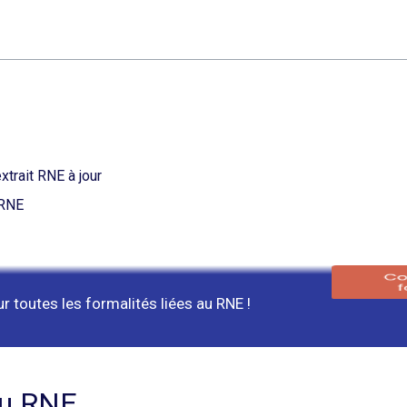
trait RNE à jour
 RNE
toutes les formalités liées au RNE !
du RNE