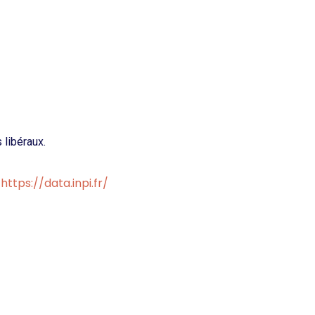
 libéraux.
https://data.inpi.fr/
: