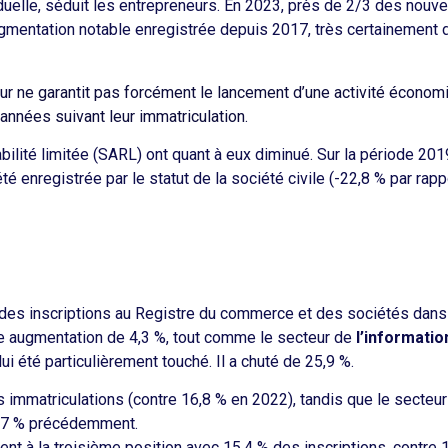
iduelle, séduit les entrepreneurs. En 2023, près de 2/3 des nouve
gmentation notable enregistrée depuis 2017, très certainement 
eur ne garantit pas forcément le lancement d’une activité écono
années suivant leur immatriculation.
lité limitée (SARL) ont quant à eux diminué. Sur la période 2019
té enregistrée par le statut de la société civile (-22,8 % par rapp
des inscriptions au Registre du commerce et des sociétés dans 
e augmentation de 4,3 %, tout comme le secteur de
l’informati
lui été particulièrement touché. Il a chuté de 25,9 %.
 immatriculations (contre 16,8 % en 2022), tandis que le secteu
 20,7 % précédemment.
ent à la troisième position avec 15,4 % des inscriptions, contre 