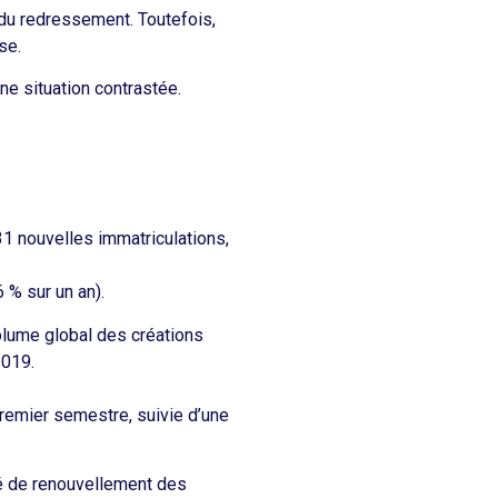
 du redressement. Toutefois,
esse.
ne situation contrastée.
31 nouvelles immatriculations,
 % sur un an).
ume global des
créations
2019.
premier semestre, suivie d’une
ité de renouvellement des