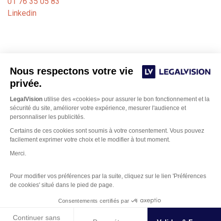
01 76 35 05 83
Linkedin
Nous respectons votre vie
privée.
LegalVision
utilise des «cookies» pour assurer le bon fonctionnement et la
sécurité du site, améliorer votre expérience, mesurer l'audience et
personnaliser les publicités.
Certains de ces cookies sont soumis à votre consentement. Vous pouvez
Notre cabinet de formalités juridiques est dédié aux
facilement exprimer votre choix et le modifier à tout moment.
avocats, experts-comptables et notaires. Nos juristes
Merci.
Bordeaux
basés sur
et Paris gèrent les formalités
d’immatriculation, de modification ou de fermeture de
Pour modifier vos préférences par la suite, cliquez sur le lien 'Préférences
sociétés auprès des greffes des tribunaux de commerce.
de cookies' situé dans le pied de page.
Gestion des Cookies
Bénéficiez d’une intelligence métier et d’un logiciel simple
Consentements certifiés par
et en ligne...
Continuer sans