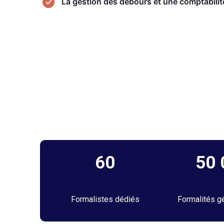
La gestion des débours et une comptabilité
60
50
Formalistes dédiés
Formalités g