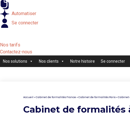
Externaliser
Automatiser
Se connecter
Nos tarifs
Contactez-nous
Nos solutions
Nos clients
Notre histoire
Se connecter
Accueil
»
Cabinet de formalités France
»
Cabinet de formalités Paris
»
Cabinet 
Cabinet de formalités 