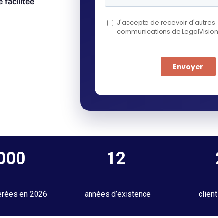
 facilitée
 000
12
érées en 2026
années d’existence
clien