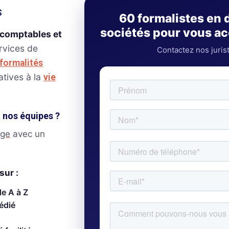
s
60 formalistes en 
sociétés pour vous 
-comptables et
ervices de
Contactez nos juris
formalités
atives à la
vie
à nos équipes ?
age
avec un
sur :
de A à Z
édié