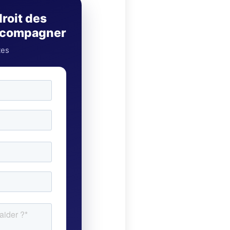
droit des
accompagner
tes