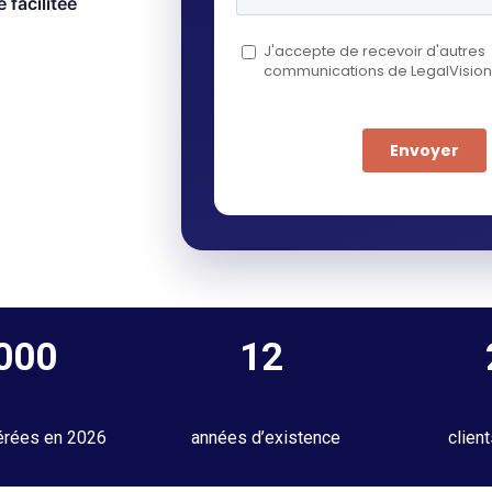
 facilitée
 000
12
érées en 2026
années d’existence
clien