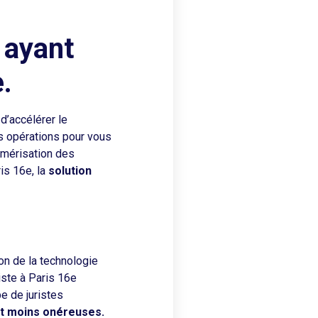
 ayant
.
d’accélérer le
s opérations pour vous
numérisation des
is 16e, la
solution
on de la technologie
iste à Paris 16e
e de juristes
et moins onéreuses.