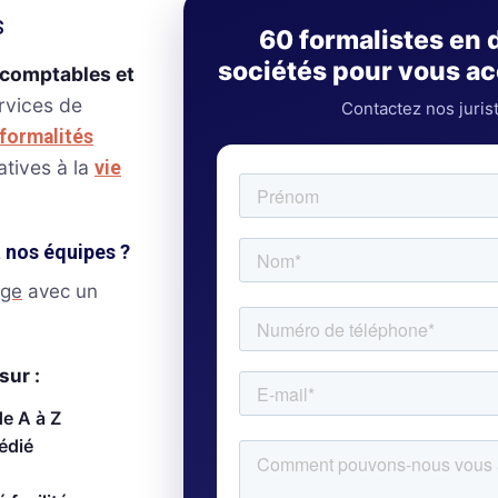
s
60 formalistes en 
sociétés pour vous 
-comptables et
ervices de
Contactez nos juris
formalités
atives à la
vie
à nos équipes ?
age
avec un
sur :
de A à Z
édié