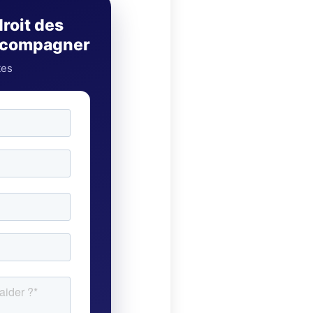
droit des
accompagner
tes