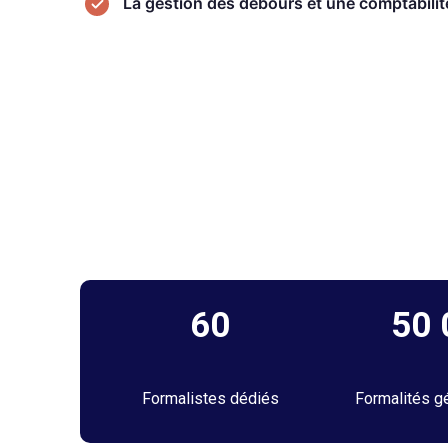
La gestion des débours et une comptabilité
60
50
Formalistes dédiés
Formalités g