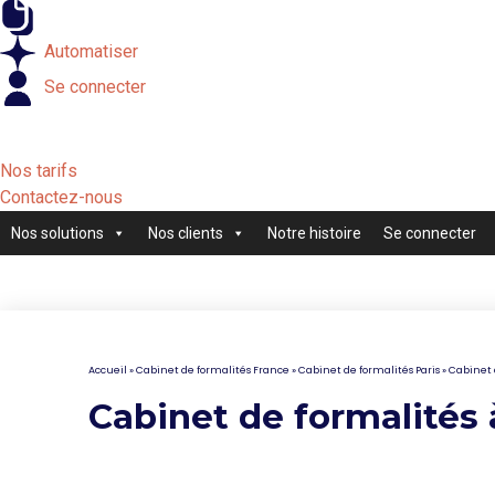
Externaliser
Automatiser
Se connecter
Nos tarifs
Contactez-nous
Nos solutions
Nos clients
Notre histoire
Se connecter
Accueil
»
Cabinet de formalités France
»
Cabinet de formalités Paris
»
Cabinet d
Cabinet de formalités 