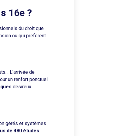
is 16e ?
sionnels du droit que
nsion ou qui préfèrent
ts… L’arrivée de
ur un renfort ponctuel
iques
désireux
non gérés et systèmes
lus de 480 études