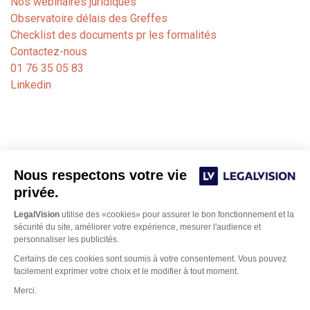
Nos webinaires juridiques
Observatoire délais des Greffes
Checklist des documents pr les formalités
Contactez-nous
01 76 35 05 83
Linkedin
Nous respectons votre vie
privée.
LegalVision
utilise des «cookies» pour assurer le bon fonctionnement et la
sécurité du site, améliorer votre expérience, mesurer l'audience et
personnaliser les publicités.
Notre cabinet de formalités juridiques est dédié aux
Certains de ces cookies sont soumis à votre consentement. Vous pouvez
avocats, experts-comptables et notaires. Nos juristes
facilement exprimer votre choix et le modifier à tout moment.
Bordeaux
basés sur
et Paris gèrent les formalités
Merci.
d’immatriculation, de modification ou de fermeture de