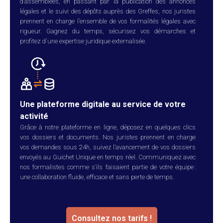
d’assemblées, en passant par la publication des annonces
légales et le suivi des dépôts auprès des Greffes, nos juristes
prennent en charge l’ensemble de vos formalités légales avec
rigueur. Gagnez du temps, sécurisez vos démarches et
profitez d'une expertise juridique externalisée.
Une plateforme digitale au service de votre
activité
Grâce à notre plateforme en ligne, déposez en quelques clics
vos dossiers et documents. Nos juristes prennent en charge
vos demandes sous 24h, suivez l’avancement de vos dossiers
envoyés au Guichet Unique en temps réel. Communiquez avec
nos formalistes comme s’ils faisaient partie de votre équipe :
une collaboration fluide, efficace et sans perte de temps.
Consultez nos tarifs !