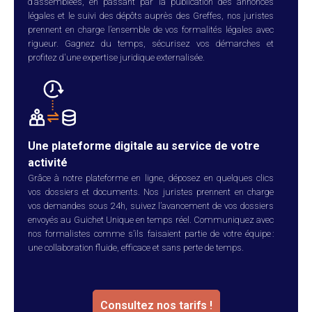
d’assemblées, en passant par la publication des annonces
légales et le suivi des dépôts auprès des Greffes, nos juristes
prennent en charge l’ensemble de vos formalités légales avec
rigueur. Gagnez du temps, sécurisez vos démarches et
profitez d'une expertise juridique externalisée.
Une plateforme digitale au service de votre
activité
Grâce à notre plateforme en ligne, déposez en quelques clics
vos dossiers et documents. Nos juristes prennent en charge
vos demandes sous 24h, suivez l’avancement de vos dossiers
envoyés au Guichet Unique en temps réel. Communiquez avec
nos formalistes comme s’ils faisaient partie de votre équipe :
une collaboration fluide, efficace et sans perte de temps.
Consultez nos tarifs !