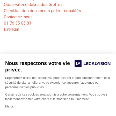
Observatoire délais des Greffes
Checklist des documents pr les formalités
Contactez-nous
01 76 35 05 83
Linkedin
Nous respectons votre vie
privée.
LegalVision
utilise des «cookies» pour assurer le bon fonctionnement et la
sécurité du site, améliorer votre expérience, mesurer l'audience et
personnaliser les publicités.
Notre cabinet de formalités juridiques est dédié aux
Certains de ces cookies sont soumis à votre consentement. Vous pouvez
avocats, experts-comptables et notaires. Nos juristes
facilement exprimer votre choix et le modifier à tout moment.
Bordeaux
basés sur
et Paris gèrent les formalités
Merci.
d’immatriculation, de modification ou de fermeture de