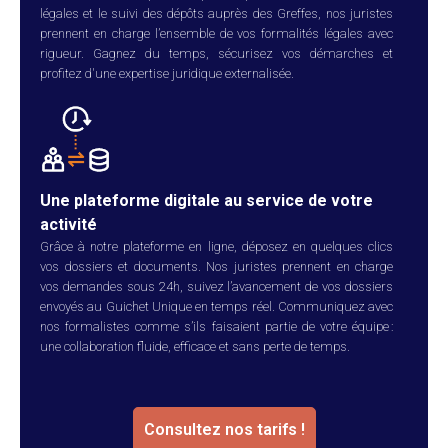
légales et le suivi des dépôts auprès des Greffes, nos juristes
prennent en charge l’ensemble de vos formalités légales avec
rigueur. Gagnez du temps, sécurisez vos démarches et
profitez d'une expertise juridique externalisée.
Une plateforme digitale au service de votre
activité
Grâce à notre plateforme en ligne, déposez en quelques clics
vos dossiers et documents. Nos juristes prennent en charge
vos demandes sous 24h, suivez l’avancement de vos dossiers
envoyés au Guichet Unique en temps réel. Communiquez avec
nos formalistes comme s’ils faisaient partie de votre équipe :
une collaboration fluide, efficace et sans perte de temps.
Consultez nos tarifs !