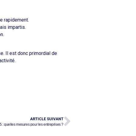
ée rapidement.​
s impartis.​
.​
e. Il est donc primordial de
ctivité.
ARTICLE SUIVANT
5 : quelles mesures pour les entreprises ?