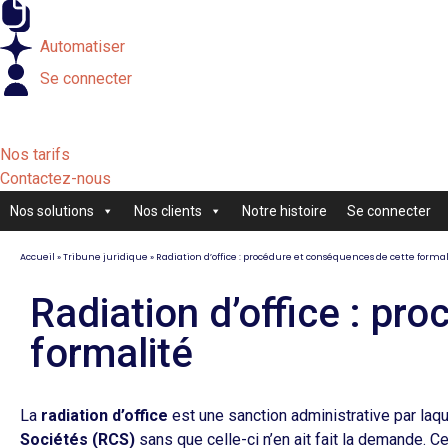
Externaliser
Automatiser
Se connecter
Nos tarifs
Contactez-nous
Nos solutions
Nos clients
Notre histoire
Se connecter
Accueil
»
Tribune juridique
»
Radiation d’office : procédure et conséquences de cette formal
Radiation d’office : pr
formalité
La
radiation d’office
est une sanction administrative par laq
Sociétés (RCS)
sans que celle-ci n’en ait fait la demande. 