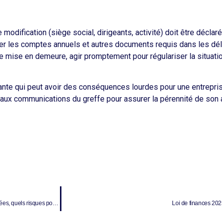
e modification (siège social, dirigeants, activité) doit être déclar
r les comptes annuels et autres documents requis dans les délai
e mise en demeure, agir promptement pour régulariser la situation
nante qui peut avoir des conséquences lourdes pour une entrepris
t aux communications du greffe pour assurer la pérennité de son a
Registre des Bénéficiaires Effectifs (RBE) : des mises à jour de plus en plus négligées, quels risques pour les entreprises ?
Loi de finances 202