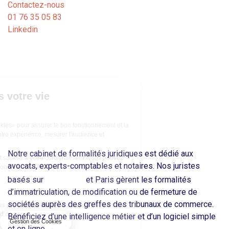
Contactez-nous
01 76 35 05 83
Linkedin
ous respectons votre vie
rivée.
egalVision
utilise des «cookies» pour assurer le bon fonctionnement et la
curité du site, améliorer votre expérience, mesurer l'audience et
rsonnaliser les publicités.
Notre cabinet de formalités juridiques est dédié aux
ertains de ces cookies sont soumis à votre consentement. Vous pouvez
avocats, experts-comptables et notaires. Nos juristes
cilement exprimer votre choix et le modifier à tout moment.
Bordeaux
basés sur
et Paris gèrent les formalités
rci.
d’immatriculation, de modification ou de fermeture de
sociétés auprès des greffes des tribunaux de commerce.
ur modifier vos préférences par la suite, cliquez sur le lien 'Préférences
 cookies' situé dans le pied de page.
Bénéficiez d’une intelligence métier et d’un logiciel simple
Gestion des Cookies
et en ligne...