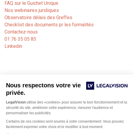
FAQ sur le Guichet Unique
Nos webinaires juridiques
Observatoire délais des Greffes
Checklist des documents pr les formalités
Contactez-nous
01 76 35 05 83
Linkedin
Nous respectons votre vie
privée.
LegalVision
utilise des «cookies» pour assurer le bon fonctionnement et la
sécurité du site, améliorer votre expérience, mesurer l'audience et
personnaliser les publicités.
Notre cabinet de formalités juridiques est dédié aux
Certains de ces cookies sont soumis à votre consentement. Vous pouvez
avocats, experts-comptables et notaires. Nos juristes
facilement exprimer votre choix et le modifier à tout moment.
Bordeaux