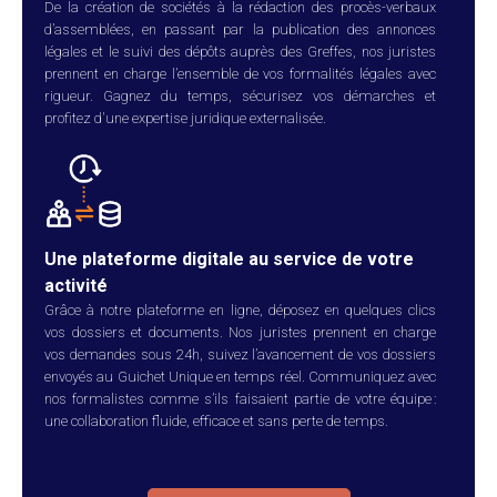
De la création de sociétés à la rédaction des procès-verbaux
d’assemblées, en passant par la publication des annonces
légales et le suivi des dépôts auprès des Greffes, nos juristes
prennent en charge l’ensemble de vos formalités légales avec
rigueur. Gagnez du temps, sécurisez vos démarches et
profitez d'une expertise juridique externalisée.
Une plateforme digitale au service de votre
activité
Grâce à notre plateforme en ligne, déposez en quelques clics
vos dossiers et documents. Nos juristes prennent en charge
vos demandes sous 24h, suivez l’avancement de vos dossiers
envoyés au Guichet Unique en temps réel. Communiquez avec
nos formalistes comme s’ils faisaient partie de votre équipe :
une collaboration fluide, efficace et sans perte de temps.