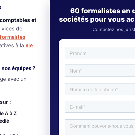
s
60 formalistes en 
sociétés pour vous 
-comptables et
ervices de
Contactez nos juris
formalités
atives à la
vie
à nos équipes ?
age
avec un
sur :
de A à Z
édié