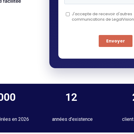
 facilitée
 000
12
érées en 2026
années d’existence
clien