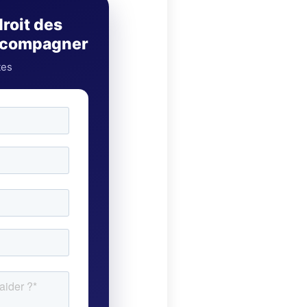
droit des
accompagner
tes