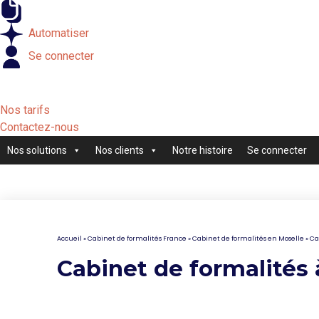
Externaliser
Automatiser
Se connecter
Nos tarifs
Contactez-nous
Nos solutions
Nos clients
Notre histoire
Se connecter
Accueil
»
Cabinet de formalités France
»
Cabinet de formalités en Moselle
»
Ca
Cabinet de formalités