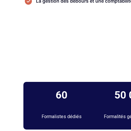
La gestion des débours et une comptabilité
60
50
Formalistes dédiés
Formalités g