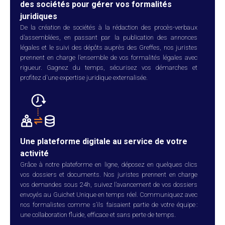
des sociétés pour gérer vos formalités
juridiques
De la création de sociétés à la rédaction des procès-verbaux
d’assemblées, en passant par la publication des annonces
légales et le suivi des dépôts auprès des Greffes, nos juristes
prennent en charge l’ensemble de vos formalités légales avec
rigueur. Gagnez du temps, sécurisez vos démarches et
profitez d'une expertise juridique externalisée.
Une plateforme digitale au service de votre
activité
Grâce à notre plateforme en ligne, déposez en quelques clics
vos dossiers et documents. Nos juristes prennent en charge
vos demandes sous 24h, suivez l’avancement de vos dossiers
envoyés au Guichet Unique en temps réel. Communiquez avec
nos formalistes comme s’ils faisaient partie de votre équipe :
une collaboration fluide, efficace et sans perte de temps.