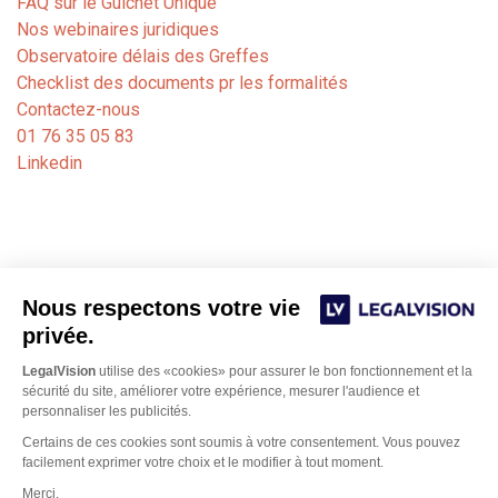
FAQ sur le Guichet Unique
Nos webinaires juridiques
Observatoire délais des Greffes
Checklist des documents pr les formalités
Contactez-nous
01 76 35 05 83
Linkedin
Nous respectons votre vie
privée.
LegalVision
utilise des «cookies» pour assurer le bon fonctionnement et la
sécurité du site, améliorer votre expérience, mesurer l'audience et
personnaliser les publicités.
Notre cabinet de formalités juridiques est dédié aux
Certains de ces cookies sont soumis à votre consentement. Vous pouvez
avocats, experts-comptables et notaires. Nos juristes
facilement exprimer votre choix et le modifier à tout moment.
Bordeaux
basés sur
et Paris gèrent les formalités
Merci.