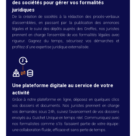
des sociétés pour gérer vos formalités
juridiques
De la création de sociétés à la rédaction des procès-verbaux
d’assemblées, en passant par la publication des annonces
légales et le suivi des dépôts auprès des Greffes, nos juristes
prennent en charge l’ensemble de vos formalités légales avec
rigueur. Gagnez du temps, sécurisez vos démarches et
profitez d'une expertise juridique externalisée.
Une plateforme digitale au service de votre
activité
Grâce à notre plateforme en ligne, déposez en quelques clics
vos dossiers et documents. Nos juristes prennent en charge
vos demandes sous 24h, suivez l’avancement de vos dossiers
envoyés au Guichet Unique en temps réel. Communiquez avec
nos formalistes comme s’ils faisaient partie de votre équipe :
une collaboration fluide, efficace et sans perte de temps.