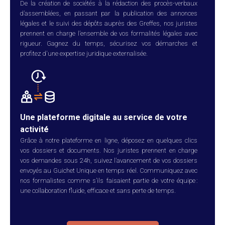
De la création de sociétés à la rédaction des procès-verbaux
d’assemblées, en passant par la publication des annonces
légales et le suivi des dépôts auprès des Greffes, nos juristes
prennent en charge l’ensemble de vos formalités légales avec
rigueur. Gagnez du temps, sécurisez vos démarches et
profitez d'une expertise juridique externalisée.
Une plateforme digitale au service de votre
activité
Grâce à notre plateforme en ligne, déposez en quelques clics
vos dossiers et documents. Nos juristes prennent en charge
vos demandes sous 24h, suivez l’avancement de vos dossiers
envoyés au Guichet Unique en temps réel. Communiquez avec
nos formalistes comme s’ils faisaient partie de votre équipe :
une collaboration fluide, efficace et sans perte de temps.