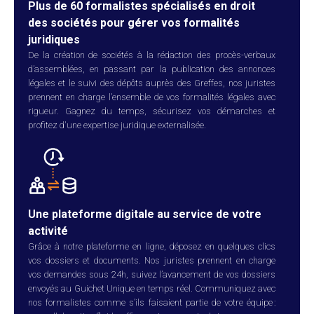
Plus de 60 formalistes spécialisés en droit
des sociétés pour gérer vos formalités
juridiques
De la création de sociétés à la rédaction des procès-verbaux
d’assemblées, en passant par la publication des annonces
légales et le suivi des dépôts auprès des Greffes, nos juristes
prennent en charge l’ensemble de vos formalités légales avec
rigueur. Gagnez du temps, sécurisez vos démarches et
profitez d'une expertise juridique externalisée.
Une plateforme digitale au service de votre
activité
Grâce à notre plateforme en ligne, déposez en quelques clics
vos dossiers et documents. Nos juristes prennent en charge
vos demandes sous 24h, suivez l’avancement de vos dossiers
envoyés au Guichet Unique en temps réel. Communiquez avec
nos formalistes comme s’ils faisaient partie de votre équipe :