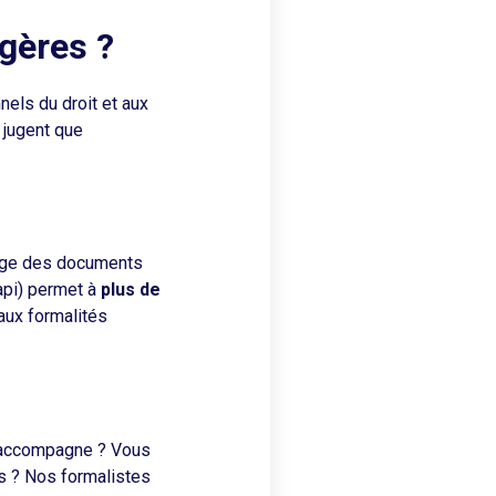
ugères ?
nels du droit et aux
 jugent que
kage des documents
api) permet à
plus de
aux formalités
il accompagne ? Vous
ts ? Nos formalistes