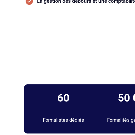
La gestion des débours et une comptabilité
60
50
Formalistes dédiés
Formalités g