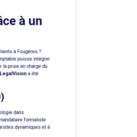
âce à un
clients à Fougères ?
mptable puisse intégrer
r la prise en charge du
 LegalVision
a été
)
nologie dans
n mandataire formaliste
uristes dynamiques et à