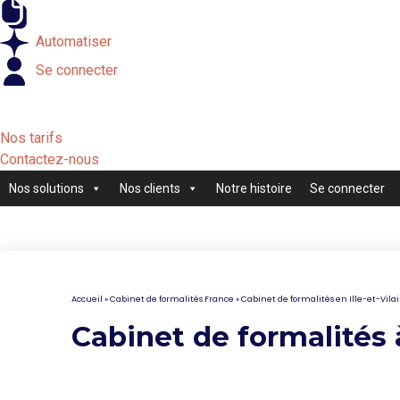
Externaliser
Automatiser
Se connecter
Nos tarifs
Contactez-nous
Nos solutions
Nos clients
Notre histoire
Se connecter
Accueil
»
Cabinet de formalités France
»
Cabinet de formalités en Ille-et-Vila
Cabinet de formalités