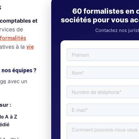
s
60 formalistes en 
sociétés pour vous 
-comptables et
ervices de
Contactez nos juris
formalités
atives à la
vie
à nos équipes ?
age
avec un
sur :
de A à Z
édié