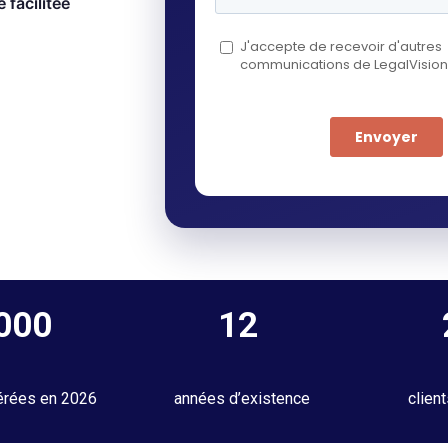
 facilitée
 000
12
érées en 2026
années d’existence
clien