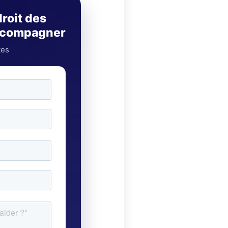
droit des
accompagner
tes