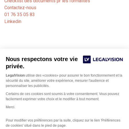
Checklist des documents pr les formalités
Contactez-nous
01 76 35 05 83
Linkedin
Nous respectons votre vie
privée.
LegalVision
utilise des «cookies» pour assurer le bon fonctionnement et la
sécurité du site, améliorer votre expérience, mesurer l'audience et
personnaliser les publicités.
Notre cabinet de formalités juridiques est dédié aux
Certains de ces cookies sont soumis à votre consentement. Vous pouvez
avocats, experts-comptables et notaires. Nos juristes
facilement exprimer votre choix et le modifier à tout moment.
Bordeaux
basés sur
et Paris gèrent les formalités
Merci.
d’immatriculation, de modification ou de fermeture de
sociétés auprès des greffes des tribunaux de commerce.
Pour modifier vos préférences par la suite, cliquez sur le lien 'Préférences
de cookies' situé dans le pied de page.
Bénéficiez d’une intelligence métier et d’un logiciel simple