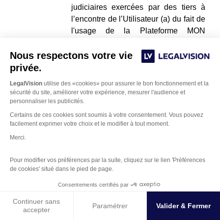
judiciaires exercées par des tiers à
l’encontre de l’Utilisateur (a) du fait de
l'usage de la Plateforme MON
GUICHET UNIQUE ou de tout service
Nous respectons votre vie
accessible via Internet ; (b) du fait du
non-respect par l’Utilisateur des
privée.
présentes Conditions Générales
LegalVision
utilise des «cookies» pour assurer le bon fonctionnement et la
d’Utilisation et/ou des Conditions
sécurité du site, améliorer votre expérience, mesurer l'audience et
Générales de Services
personnaliser les publicités.
https://legalvision.fr/p/cgs-mgu/
Certains de ces cookies sont soumis à votre consentement. Vous pouvez
facilement exprimer votre choix et le modifier à tout moment.
10.2.2.
Dans le cas où LVPRO viendrait à
Merci.
faire l'objet d'une procédure amiable
ou judiciaire à raison de l’utilisation
Pour modifier vos préférences par la suite, cliquez sur le lien 'Préférences
fautive de la Plateforme par
de cookies' situé dans le pied de page.
Gestion des Cookies
l’Utilisateur, elle pourra se retourner
Consentements certifiés par
contre l’Utilisateur pour obtenir une
Continuer sans
indemnisation de tous les préjudices,
Paramétrer
Valider & Fermer
accepter
sommes, condamnations et frais qui