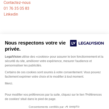
Contactez-nous
01 76 35 05 83
Linkedin
Nous respectons votre vie
privée.
LegalVision
utilise des «cookies» pour assurer le bon fonctionnement et la
sécurité du site, améliorer votre expérience, mesurer l'audience et
personnaliser les publicités.
Certains de ces cookies sont soumis à votre consentement. Vous pouvez
Notre cabinet de formalités juridiques est dédié aux
facilement exprimer votre choix et le modifier à tout moment.
avocats, experts-comptables et notaires. Nos juristes
Merci.
Bordeaux
basés sur
et Paris gèrent les formalités
d’immatriculation, de modification ou de fermeture de
Pour modifier vos préférences par la suite, cliquez sur le lien 'Préférences
sociétés auprès des greffes des tribunaux de commerce.
de cookies' situé dans le pied de page.
Bénéficiez d’une intelligence métier et d’un logiciel simple
Gestion des Cookies
Consentements certifiés par