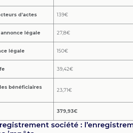
acteurs d’actes
139€
s annonce légale
27,8€
nce légale
150€
fe
39,42€
des bénéficiaires
23,71€
379,93€
nregistrement société : l’enregistre