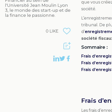
Financier au sein de
que vous créie
l'Université Jean Moulin Lyon
société.
3, le monde des start-up et de
la finance le passionne.
L’enregistreme
tribunal. De pl
0
LIKE
d’
enregistreme
société fiscau
Sommaire :
Frais d’enregis
Frais d’enregi
Frais d’enregi
Frais d’e
Les frais d’en