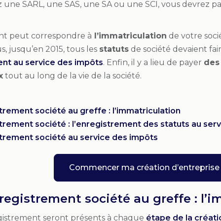
z une SARL, une SAS, une SA ou une SCI, vous devrez pay
nt peut correspondre à
l’immatriculation
de votre soci
us, jusqu’en 2015, tous les
statuts
de société devaient fai
nt au service des impôts
. Enfin, il y a lieu de payer
des
x
tout au long de la vie de la société.
trement société au greffe : l’immatriculation
strement société : l’enregistrement des statuts au ser
strement société au service des impôts
Commencer ma création d’entreprise
nregistrement société au greffe : l’
registrement seront présents à chaque
étape de la créati