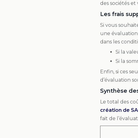
des sociétés et
Les frais su
Si vous souhait
une évaluation
dans les conditi
Si la val
Si la som
Enfin, si ces se
d’évaluation so
Synthèse des
Le total des co
création de S
fait de l’évalu