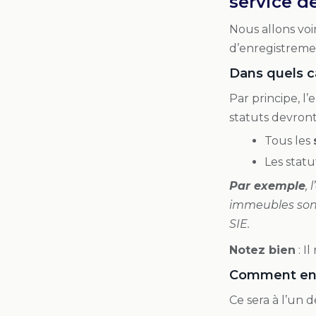
service d
Nous allons voi
d’enregistremen
Dans quels ca
Par principe, l
statuts devron
Tous les
Les stat
Par exemple
,
immeubles sont
SIE.
Notez bien
: I
Comment enre
Ce sera à l’un 