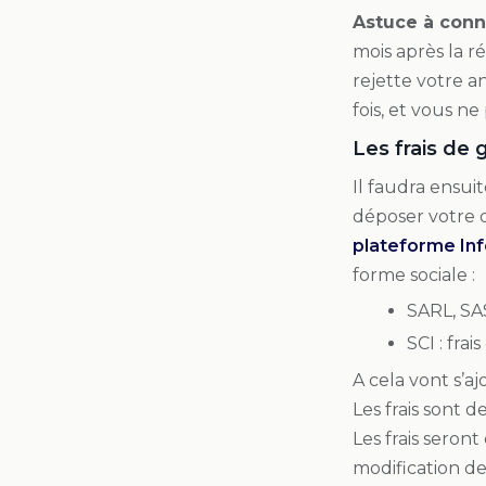
Astuce à conn
mois après la r
rejette votre a
fois, et vous ne
Les frais de 
Il faudra ensui
déposer votre d
plateforme In
forme sociale :
SARL, SAS
SCI : frai
A cela vont s’aj
Les frais sont 
Les frais sero
modification de