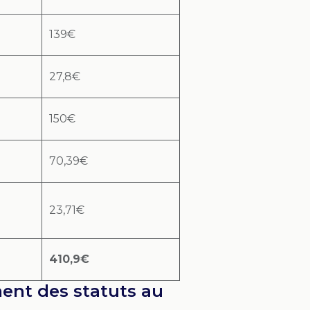
139€
27,8€
150€
70,39€
23,71€
410,9€
ment des statuts au