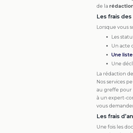
de la
rédactio
Les frais des
Lorsque vous so
Les statu
Un acte 
Une list
Une décla
La rédaction de
Nos services p
au greffe pour 
à un expert-co
vous demander 
Les frais d’a
Une fois les do