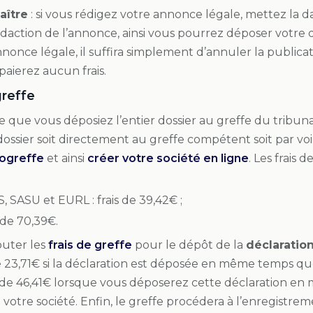
aître
: si vous rédigez votre annonce légale, mettez la d
édaction de l’annonce, ainsi vous pourrez déposer votre dos
nnonce légale, il suffira simplement d’annuler la public
 paierez aucun frais.
greffe
te que vous déposiez l’entier dossier au greffe du trib
ossier soit directement au greffe compétent soit par voi
fogreffe
et ainsi
créer votre société en ligne
. Les frais
, SASU et EURL : frais de 39,42€ ;
s de 70,39€.
outer les
frais de greffe
pour le dépôt de la
déclaration
de 23,71€ si la déclaration est déposée en même temps que
nt de 46,41€ lorsque vous déposerez cette déclaration 
 votre société. Enfin, le greffe procédera à l’enregistr