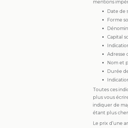
mentions impéra
Date de s
Forme so
Dénomina
Capital so
Indicatio
Adresse d
Nom et p
Durée de 
Indicati
Toutes ces indi
plus vous écrir
indiquer de maj
étant plus cher
Le prix d’une 