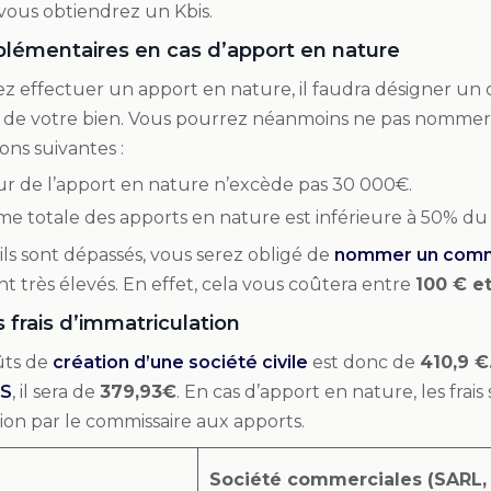
 vous obtiendrez un Kbis.
pplémentaires en cas d’apport en nature
ez effectuer un apport en nature, il faudra désigner un 
 de votre bien. Vous pourrez néanmoins ne pas nommer
ons suivantes :
eur de l’apport en nature n’excède pas 30 000€.
me totale des apports en nature est inférieure à 50% du 
uils sont dépassés, vous serez obligé de
nommer un commi
nt très élevés. En effet, cela vous coûtera entre
100 € e
 frais d’immatriculation
ûts de
création d’une société civile
est donc de
410,9 €
AS
, il sera de
379,93€
. En cas d’apport en nature, les fra
ation par le commissaire aux apports.
Société commerciales (SARL,