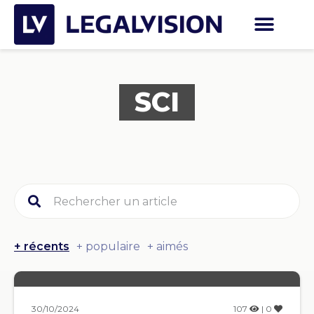
SCI
+ récents
+ populaire
+ aimés
30/10/2024
107
| 0