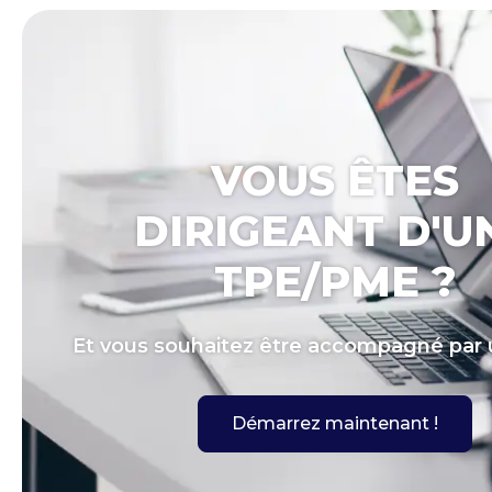
VOUS ÊTES
DIRIGEANT D'U
TPE/PME ?
Et vous souhaitez être accompagné par u
Démarrez maintenant !