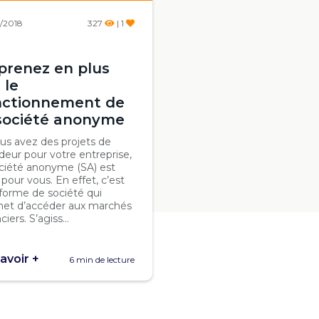
/2018
327
| 1
prenez en plus
 le
nctionnement de
 société anonyme
ous avez des projets de
deur pour votre entreprise,
ociété anonyme (SA) est
 pour vous. En effet, c’est
forme de société qui
et d’accéder aux marchés
ciers. S’agiss...
avoir +
6 min de lecture