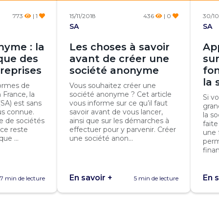
773
| 1
15/11/2018
436
| 0
30/10
SA
SA
nyme : la
Les choses à savoir
Ap
ique des
avant de créer une
sur
reprises
société anonyme
fo
la
formes de
Vous souhaitez créer une
 France, la
société anonyme ? Cet article
Si v
SA) est sans
vous informe sur ce qu’il faut
gran
us connue.
savoir avant de vous lancer,
la s
 de sociétés
ainsi que sur les démarches à
faite
ce reste
effectuer pour y parvenir. Créer
une 
ue ...
une société anon...
perm
finan
En savoir +
En s
7 min de lecture
5 min de lecture