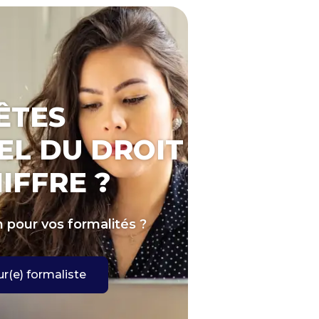
ÊTES
EL DU DROIT
IFFRE ?
n pour vos formalités ?
r(e) formaliste