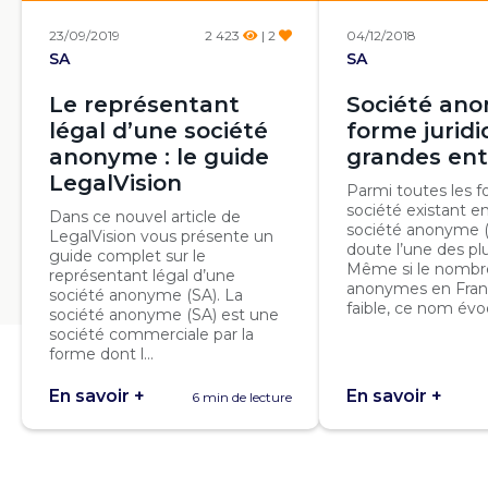
23/09/2019
2 423
| 2
04/12/2018
SA
SA
Le représentant
Société ano
légal d’une société
forme jurid
anonyme : le guide
grandes ent
LegalVision
Parmi toutes les 
société existant en
Dans ce nouvel article de
société anonyme (
LegalVision vous présente un
doute l’une des pl
guide complet sur le
Même si le nombre
représentant légal d’une
anonymes en Fran
société anonyme (SA). La
faible, ce nom évoq
société anonyme (SA) est une
société commerciale par la
forme dont l...
En savoir +
En savoir +
6 min de lecture