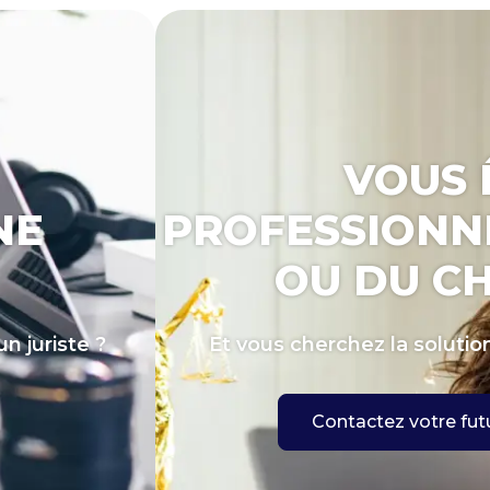
VOUS 
NE
PROFESSIONN
OU DU CH
n juriste ?
Et vous cherchez la solutio
Contactez votre futu