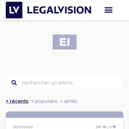
EI
+ récents
+ populaire
+ aimés
20/01/2020
247
| 0