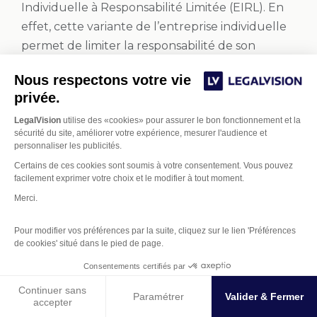
Individuelle à Responsabilité Limitée (EIRL). En
effet, cette variante de l’entreprise individuelle
permet de limiter la responsabilité de son
gérant.
Nous respectons votre vie
Nos juristes réalisent pour vous, toutes les
privée.
formalités relatives à la
création de votre
LegalVision
utilise des «cookies» pour assurer le bon fonctionnement et la
entreprise individuelle
.
sécurité du site, améliorer votre expérience, mesurer l'audience et
personnaliser les publicités.
Certains de ces cookies sont soumis à votre consentement. Vous pouvez
L’EURL
facilement exprimer votre choix et le modifier à tout moment.
L’Entreprise Unipersonnelle à Responsabilité
Merci.
Limitée (EURL) est une forme de SARL avec un
Pour modifier vos préférences par la suite, cliquez sur le lien 'Préférences
associé unique.
La responsabilité de l’associé
de cookies' situé dans le pied de page.
est limitée à ses apports
. Il est imposé à
Gestion des Cookies
Consentements certifiés par
l’
impôt sur le revenu
. Néanmoins, le gérant
peut décider d’opter pour l’impôt sur les
Continuer sans
Paramétrer
Valider & Fermer
accepter
sociétés. Il est considéré comme étant un