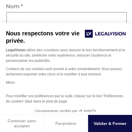
Nom
*
Nous respectons votre vie
E-mail
*
privée.
LegalVision
utilise des «cookies» pour assurer le bon fonctionnement et la
sécurité du site, améliorer votre expérience, mesurer l'audience et
personnaliser les publicités.
Site web
Certains de ces cookies sont soumis à votre consentement. Vous pouvez
facilement exprimer votre choix et le modifier à tout moment.
Merci.
Enregistrer mon nom, mon e-mail et mon site
Pour modifier vos préférences par la suite, cliquez sur le lien 'Préférences
dans le navigateur pour mon prochain
de cookies' situé dans le pied de page.
commentaire.
Gestion des Cookies
Consentements certifiés par
Continuer sans
Paramétrer
Valider & Fermer
accepter