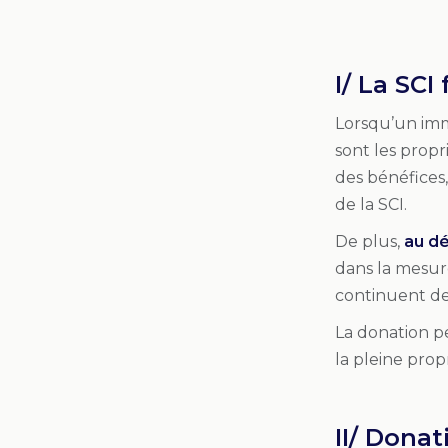
I/ La SCI
Lorsqu’un imme
sont les propri
des bénéfices,
de la SCI.
De plus,
au dé
dans la mesure
continuent de 
La donation pe
la pleine prop
II/ Dona