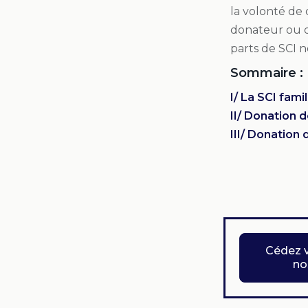
la volonté de 
donateur ou do
parts de SCI n
Sommaire :
I/ La SCI fami
II/ Donation 
III/ Donation 
Cédez v
no