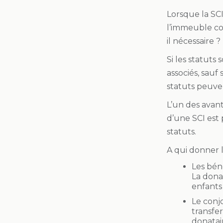
Lorsque la SCI
l’immeuble cor
il nécessaire ?
Si les statuts
associés, sauf 
statuts peuve
L’un des avant
d’une SCI est 
statuts.
A qui donner l
Les bén
La dona
enfants 
Le conjo
transfer
donatai