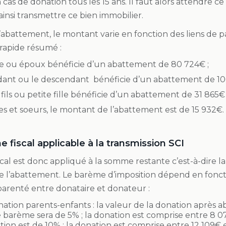
 cas de donation tous les 15 ans. Il faut alors attendre
 ainsi transmettre ce bien immobilier.
l’abattement, le montant varie en fonction des liens de 
rapide résumé :
e ou époux bénéficie d’un abattement de 80 724€ ;
dant ou le descendant bénéficie d’un abattement de 10
 fils ou petite fille bénéficie d’un abattement de 31 865€ 
res et soeurs, le montant de l’abattement est de 15 932€.
 fiscal applicable à la transmission SCI
cal est donc appliqué à la somme restante c’est-à-dire 
de l’abattement. Le barème d’imposition dépend en fonct
parenté entre donataire et donateur :
ation parents-enfants : la valeur de la donation après a
e barème sera de 5% ; la donation est comprise entre 8 0
tion est de 10% ; la donation est comprise entre 12 109€ 