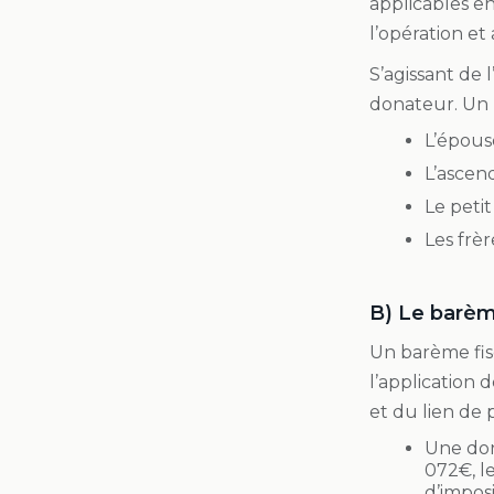
applicables en
l’opération et
S’agissant de 
donateur. Un 
L’épous
L’ascen
Le petit
Les frè
B) Le barème
Un barème fis
l’application 
et du lien de 
Une don
072€, l
d’imposi