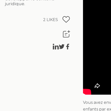
juridique.
2
LIKES
Vous avez envi
enfants par ex