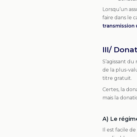
Lorsqu’un assoc
faire dans le 
transmission 
III/ Dona
S’agissant du 
de la plus-val
titre gratuit.
Certes, la don
mais la donati
A) Le régime
Il est facile 