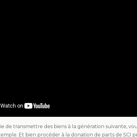
e de transmettre des biens à la génération suivante, vous
emple. Et bien procéder à la donation de parts de SCI p