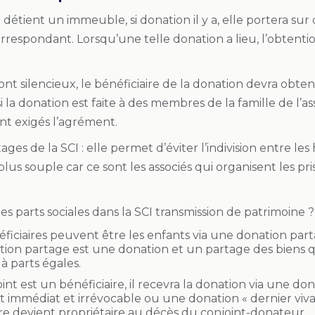
 détient un immeuble, si donation il y a, elle portera sur 
respondant. Lorsqu’une telle donation a lieu, l’obtentio
 sont silencieux, le bénéficiaire de la donation devra obt
si la donation est faite à des membres de la famille de l’as
nt exigés l’agrément.
ages de la SCI : elle permet d’éviter l’indivision entre le
plus souple car ce sont les associés qui organisent les pris
es parts sociales dans la SCI transmission de patrimoine ?
éficiaires peuvent être les enfants via une donation par
tion partage est une donation et un partage des biens qu
à parts égales.
int est un bénéficiaire, il recevra la donation via une do
t immédiat et irrévocable ou une donation « dernier vivan
re devient propriétaire au décès du conjoint-donateur.