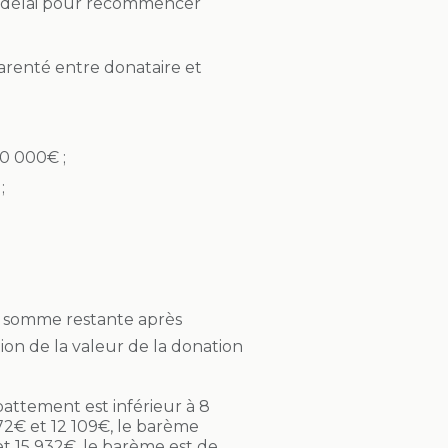
 ce délai pour recommencer
parenté entre donataire et
0 000€ ;
;
la somme restante après
ion de la valeur de la donation
battement est inférieur à 8
72€ et 12 109€, le barème
et 15 932€, le barème est de