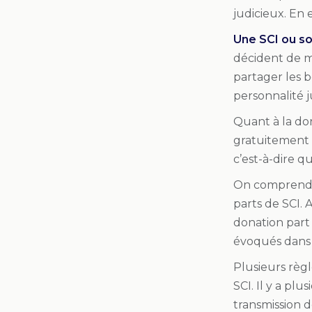
judicieux. En 
Une SCI ou so
décident de m
partager les b
personnalité j
Quant à la do
gratuitement 
c’est-à-dire q
On comprend al
parts de SCI. 
donation part 
évoqués dans c
Plusieurs règ
SCI. Il y a pl
transmission de