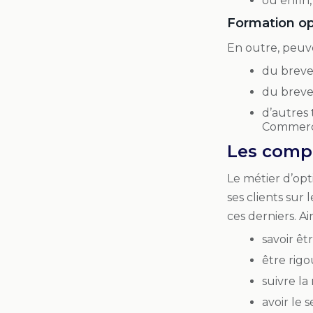
ou enfin,
Formation opt
En outre, peuve
du brevet
du brevet
d’autres 
Commerce
Les compé
Le métier d’opti
ses clients sur 
ces derniers. Ai
savoir êtr
être rigo
suivre la
avoir le 