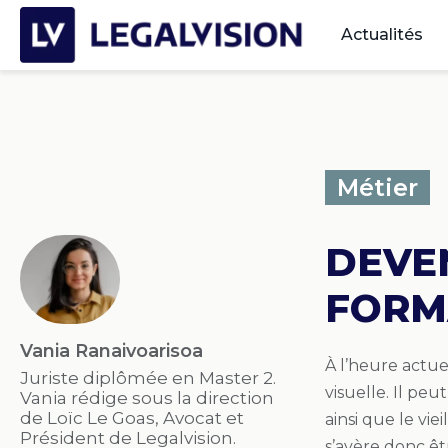
Actualités
Métier
DEVEN
FORM
Vania Ranaivoarisoa
À l’heure actue
Juriste diplômée en Master 2.
visuelle. Il peu
Vania rédige sous la direction
de Loïc Le Goas, Avocat et
ainsi que le vi
Président de Legalvision.
s’avère donc êt