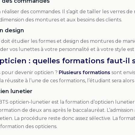
ion des commandes
a réaliser des commandes. Il s’agit de tailler les verres de
dimension des montures et aux besoins des clients.
n design
en doit étudier les formes et design des montures de maniè
rder vos lunettes à votre personnalité et à votre style e
ticien : quelles formations faut-il 
 pour devenir opticien ?
Plusieurs formations
sont envi
la réussite à l’une de ces formations, l’étudiant sera alor
ien lunetier
S opticien-lunetier est la formation d’opticien lunetier l
ormation de deux ans après le baccalauréat. L’admission à l
retien. La procédure reste donc assez sélective. La forma
formation des opticiens.