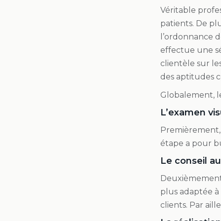
Véritable profes
patients. De pl
l’ordonnance dé
effectue une sér
clientèle sur l
des aptitudes co
Globalement, le
L’examen vis
Premièrement, 
étape a pour but
Le conseil au
Deuxièmement, e
plus adaptée à 
clients. Par ail