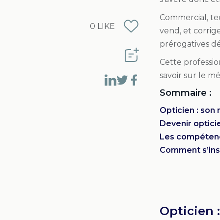
Commercial, tech
0
LIKE
vend, et corrig
prérogatives d
Cette professio
savoir sur le mé
Sommaire :
Opticien : son 
Devenir opticie
Les compétence
Comment s’inst
Opticien :