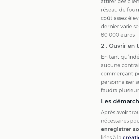
attirer des cli
réseau de fourn
coût assez élev
dernier varie s
80 000 euros.
2 . Ouvrir en
En tant qu’indé
aucune contrain
commerçant pour
personnaliser se
faudra plusieur
Les démarche
Après avoir tro
nécessaires pou
enregistrer s
liées à la
créati