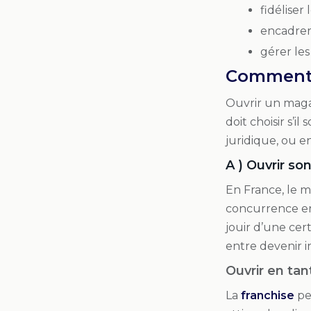
fidéliser l
encadrer
gérer les
Comment s
Ouvrir un magas
doit choisir s’i
juridique, ou e
A ) Ouvrir s
En France, le m
concurrence ent
jouir d’une cer
entre devenir 
Ouvrir en tan
La
franchise
pe