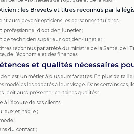
 la licence Pro métiers de l’optique et de la vision.
icien : les Brevets et titres reconnus par la légi
nt aussi devenir opticiens les personnes titulaires :
 professionnel d’opticien lunetier ;
 de technicien supérieur opticien-lunetier ;
titres reconnus par arrêté du ministre de la Santé, de 
, de l’économie et des finances.
tences et qualités nécessaires pou
cien est un métier à plusieurs facettes. En plus de tailler
les modèles les adaptés à leur visage. Dans certains cas, 
nsi, doit aussi présenter certaines qualités :
e à l’écoute de ses clients ;
ureux et habile ;
 mode ;
sens du contact ;