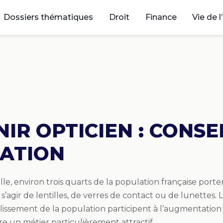
Dossiers thématiques
Droit
Finance
Vie de l
IR OPTICIEN : CONSE
ATION
lle, environ trois quarts de la population française porten
t s’agir de lentilles, de verres de contact ou de lunettes
eillissement de la population participent à l’augmentation
re un métier particulièrement attractif.