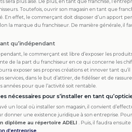
ents sera plus aisé. De plus, en tant que franchisé, l’entr
isseurs. Toutefois, ouvrir son magasin en tant que fran
é. En effet, le commerçant doit disposer d’un apport p
elon la marque du franchiseur. De manière générale, il 
 tant qu’indépendant
pendant, le commerçant est libre d’exposer les produits q
te de la part du franchiseur en ce qui concerne les chiff
ra exposer ses propres créations et innover tant qu’il l
s services, dans le but d’attirer, de fidéliser et de rassur
s années pour que l’activité soit rentable.
s nécessaires pour s’installer en tant qu’optici
uvé un local où installer son magasin, il convient d’effe
r donner une existence juridique à son entreprise. Pour c
on diplôme au répertoire ADELI
. Puis, il faudra ensuit
on d’entreprise
.