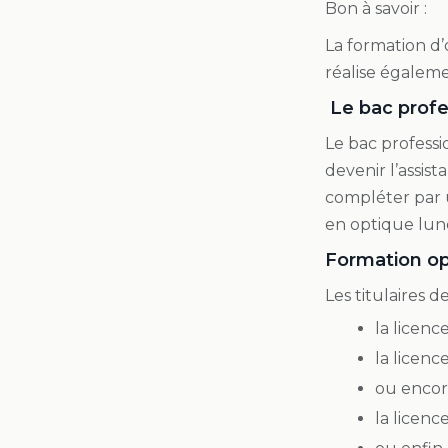
Bon à savoir :
La formation d’
réalise égaleme
Le bac profe
Le bac profess
devenir l’assist
compléter par 
en optique lune
Formation opt
Les titulaires 
la licence
la licenc
ou encore
la licenc