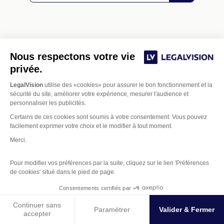
Nous respectons votre vie
privée.
Nos derniers articles
LegalVision
utilise des «cookies» pour assurer le bon fonctionnement et la
sécurité du site, améliorer votre expérience, mesurer l'audience et
personnaliser les publicités.
Certains de ces cookies sont soumis à votre consentement. Vous pouvez
facilement exprimer votre choix et le modifier à tout moment.
20/12/2016
2 032
Merci.
Les avantages et inconvénients
de créer une SASU
Pour modifier vos préférences par la suite, cliquez sur le lien 'Préférences
de cookies' situé dans le pied de page.
La SASU (société par actions simplifiées
Gestion des Cookies
universelle) est une société par actions constituée
Consentements certifiés par
d’un seul associé. Elle permet la séparation des
patrimoines personnel et professionnel.
Continuer sans
Paramétrer
Valider & Fermer
accepter