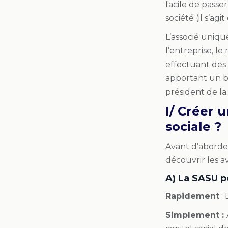
facile de passe
société (il s’ag
L’associé uniqu
l’entreprise, l
effectuant des
apportant un b
président de l
I/ Créer 
sociale ?
Avant d’aborde
découvrir les a
A) La SASU p
Rapidement
: 
Simplement :