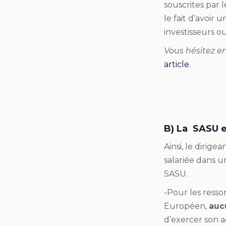
souscrites par l
le fait d’avoir
investisseurs o
Vous hésitez en
article
.
B) La SASU e
Ainsi, le dirig
salariée dans u
SASU.
-Pour les
resso
Européen
,
aucu
d’exercer son a