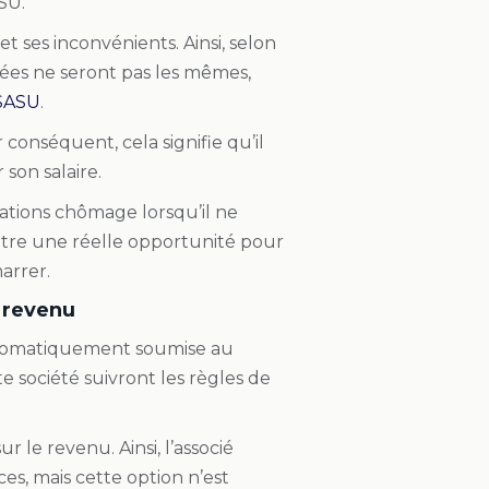
SU.
t ses inconvénients. Ainsi, selon
uées ne seront pas les mêmes,
 SASU
.
r conséquent, cela signifie qu’il
 son salaire.
cations chômage lorsqu’il ne
 être une réelle opportunité pour
marrer.
e revenu
automatiquement soumise au
e société suivront les règles de
ur le revenu. Ainsi, l’associé
s, mais cette option n’est