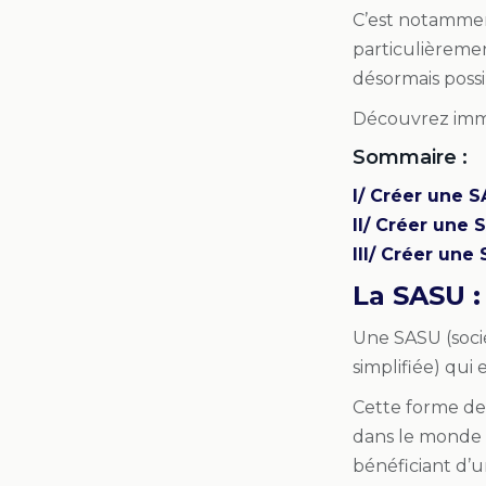
C’est notammen
particulièrement
désormais poss
Découvrez imm
Sommaire :
I/ Créer une S
II/ Créer une 
III/ Créer une
La SASU :
Une SASU (socié
simplifiée) qui 
Cette forme de 
dans le monde d
bénéficiant d’u