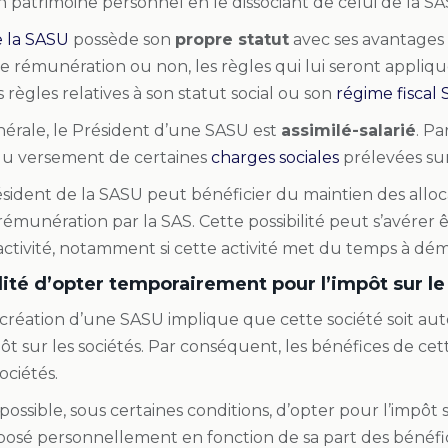
 patrimoine personnel en le dissociant de celui de la SA
e la SASU
possède son
propre statut
avec ses avantages e
ne rémunération ou non, les règles qui lui seront appliq
es règles relatives à son statut social ou son
régime fiscal
érale, le Président d’une SASU est
assimilé-salarié
. Pa
du versement de certaines
charges sociales
prélevées sur
président de la SASU peut bénéficier du maintien des allo
émunération par la SAS. Cette possibilité peut s’avérer
ctivité, notamment si cette activité met du temps à dé
ilité d’opter temporairement pour l’impôt sur l
la création d’une SASU implique que cette société soit 
ôt sur les sociétés. Par conséquent, les bénéfices de cett
sociétés.
t possible, sous certaines conditions, d’opter pour l’impôt s
osé personnellement en fonction de sa part des bénéfice