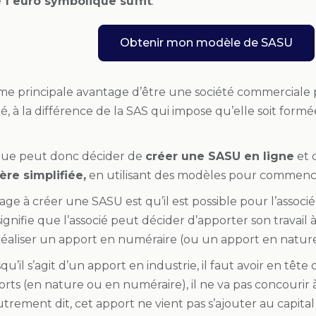
e
1 euro symbolique suffit
.
Obtenir mon modèle de SASU
e principale avantage d’être une société commerciale 
ié, à la différence de la SAS qui impose qu’elle soit for
que peut donc décider de
créer une SASU en ligne
et 
re simplifiée,
en utilisant des modèles pour commence
ge à créer une SASU est qu’il est possible pour l’associ
signifie que l’associé peut décider d’apporter son travail à l
 réaliser un apport en numéraire (ou un apport en nature
qu’il s’agit d’un apport en industrie, il faut avoir en tê
rts (en nature ou en numéraire), il ne va pas concourir à
utrement dit, cet apport ne vient pas s’ajouter au capital