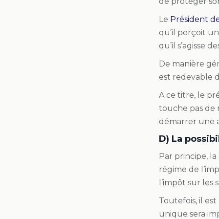
de protéger son
Le
Président d
qu’il perçoit u
qu’il s’agisse d
De manière gén
est redevable 
A ce titre, le 
touche pas de r
démarrer une a
D) La possib
Par principe, 
régime de l’imp
l’impôt sur les 
Toutefois, il es
unique sera imp