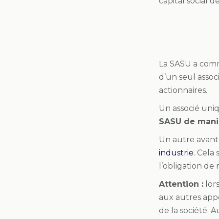
capital social d
La SASU a comm
d’un seul assoc
actionnaires.
Un associé uni
SASU de maniè
Un autre avanta
industrie
. Cela 
l’obligation de
Attention :
lors
aux autres appo
de la société. A