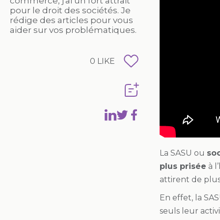
commerce, j'ai un fort attrait
pour le droit des sociétés. Je
rédige des articles pour vous
aider sur vos problématiques.
0
LIKE
La SASU ou
soc
plus prisée
à l
attirent de plu
En effet, la SA
seuls leur activ