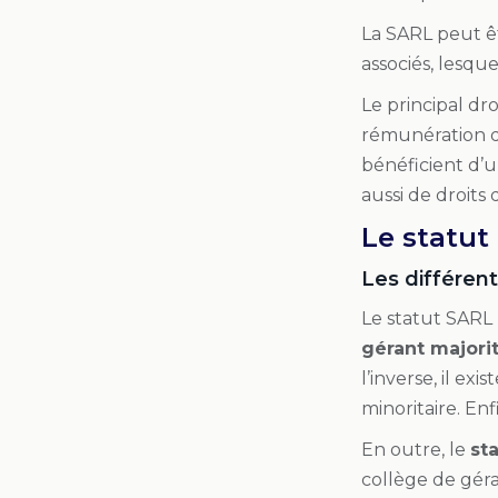
La SARL peut êt
associés, lesqu
Le principal dr
rémunération d
bénéficient d’u
aussi de droits
Le statut
Les différen
Le statut SARL 
gérant majori
l’inverse, il exi
minoritaire. Enf
En outre, le
st
collège de gér