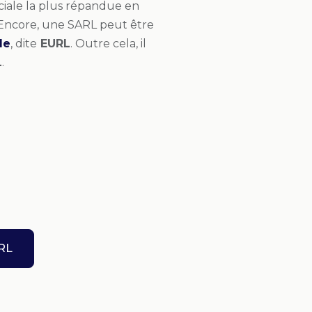
sociale la plus répandue en
e. Encore, une SARL peut être
le
, dite
EURL
. Outre cela, il
L
.
RL