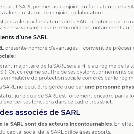
e statut SARL permet au conjoint du fondateur de la SARL 
ra alors du statut de conjoint collaborateur ;
 est possible aux fondateurs de la SARL d’opter pour le ma
s’ils ne se versent pas de rémunération, notamment au ti
ients d’une SARL
RL
présente nombre d’avantages, il convient de préciser 
ociale
:
 gérant majoritaire de la SARL sera affilié au régime de la
SI). Or, ce régime souffre de ses dysfonctionnements pas
 en matière de protection sociale conférés par le régime 
la SARL ne peut être gérée que par
une personne phy
 statut juridique de SARL est fortement encadré par la loi
’exercer ses fonctions dans ce cadre très strict.
 des associés de SARL
e la SARL sont des acteurs incontournables
. En effe
du capital social de la SARL grâce à ses apports.