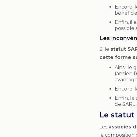
Encore, l
bénéficie
Enfin, il
possible 
Les inconvén
Si le
statut SA
cette forme s
Ainsi, le
(ancien R
avantages
Encore, 
Enfin, le
de SARL d
Le statut
Les
associés d
la composition 