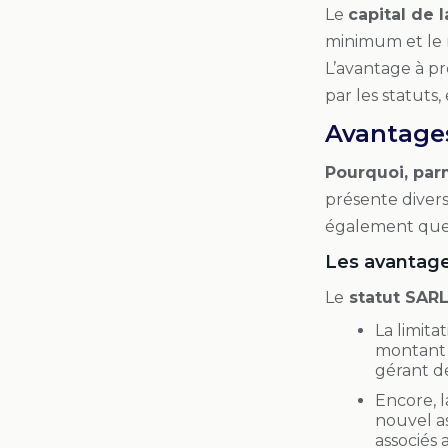
Le
capital de 
minimum et le 
L’avantage à pr
par les statuts
Avantage
Pourquoi, parm
présente diver
également que
Les avantag
Le
statut SAR
La limita
montant d
gérant de
Encore, l
nouvel as
associés 