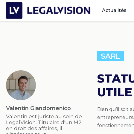
Actualités
SARL
STATU
UTIL
Valentin Giandomenico
Bien qu’il soit
Valentin est juriste au sein de
entrepreneurs. 
LegalVision. Titulaire d'un M2
fonctionnement 
en droit des affaires, il