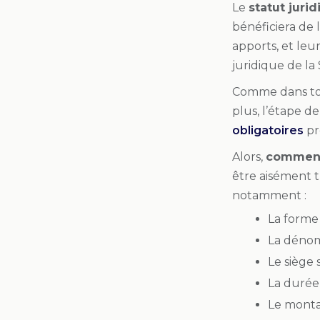
Le
statut juri
bénéficiera de 
apports, et leur
juridique de la 
Comme dans tou
plus, l’étape de
obligatoires
pré
Alors,
c
omment 
être aisément t
notamment :
La forme 
La dénomi
Le siège s
La durée 
Le montan