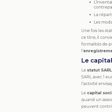
L’inventa
contrepar
La réparti
Les moda
Une fois les st
ce titre, il co
formalités de p
l’
enregistreme
Le capita
Le
statut SARL
SARL avec 1 euro
l’activité envis
Le
capital soc
quand un associ
peuvent contrib