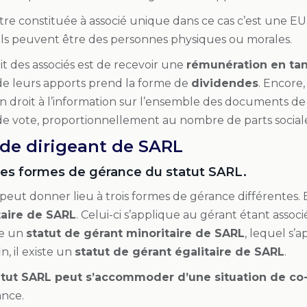
re constituée à associé unique dans ce cas c’est une EUR
els peuvent être des personnes physiques ou morales.
oit des associés est de recevoir une
rémunération en tan
e leurs apports prend la forme de
dividendes
. Encore,
n droit à l’information sur l’ensemble des documents de la
 de vote, proportionnellement au nombre de parts social
 de dirigeant de SARL
tes formes de gérance du statut SARL.
peut donner lieu à trois formes de gérance différentes. En
taire de SARL
. Celui-ci s’applique au gérant étant associ
ste un
statut de gérant minoritaire de SARL
, lequel s’
in, il existe un
statut de gérant égalitaire de SARL
.
atut SARL peut s’accommoder d’une situation de co
ance.