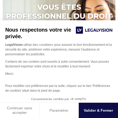
VOUS ÊTES
PROFESSIONNEL DU DROIT
OU DU CHIFFRE ?
Nous respectons votre vie
privée.
Et vous cherchez la solution pour vos
LegalVision
utilise des «cookies» pour assurer le bon fonctionnement et la
formalités ?
sécurité du site, améliorer votre expérience, mesurer l'audience et
personnaliser les publicités.
Certains de ces cookies sont soumis à votre consentement. Vous pouvez
Contactez votre futur(e) formaliste
facilement exprimer votre choix et le modifier à tout moment.
Merci.
Pour modifier vos préférences par la suite, cliquez sur le lien 'Préférences
de cookies' situé dans le pied de page.
Gestion des Cookies
Consentements certifiés par
Continuer sans
Paramétrer
Valider & Fermer
accepter