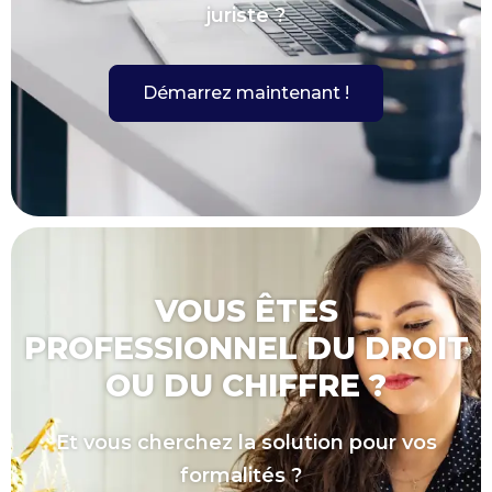
juriste ?
Démarrez maintenant !
VOUS ÊTES
PROFESSIONNEL DU DROIT
OU DU CHIFFRE ?
Et vous cherchez la solution pour vos
formalités ?