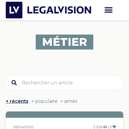
MÉTIER
+ récents
+ populaire
+ aimés
05/04/2020
2 326
| 3