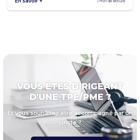
En savoir +
1 min de lecture
VOUS ÊTES DIRIGEANT
D'UNE TPE/PME ?
Et vous souhaitez être accompagné par un
juriste ?