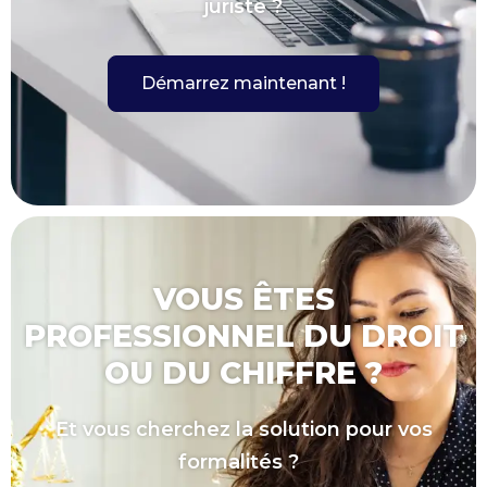
juriste ?
Démarrez maintenant !
VOUS ÊTES
PROFESSIONNEL DU DROIT
OU DU CHIFFRE ?
Et vous cherchez la solution pour vos
formalités ?