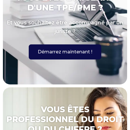
D'UNE TPE/PME ?
Et vous souhaitez être accompagné par un
juriste ?
Démarrez maintenant !
VOUS ÊTES
PROFESSIONNEL DU DROIT
OU DU CHIFFRE ?