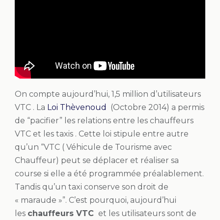
On compte aujourd’hui, 1,5 million d’utilisateurs
VTC . La
Loi Thèvenoud
(Octobre 2014) a permis
de “pacifier” les relations entre les chauffeurs
VTC et les taxis . Cette loi stipule entre autre
qu’un “VTC ( Véhicule de Tourisme avec
Chauffeur) peut se déplacer et réaliser sa
course si elle a été programmée préalablement.
Tandis qu’un taxi conserve son droit de
« maraude »”. C’est pourquoi, aujourd’hui
les
chauffeurs VTC
et les utilisateurs sont de