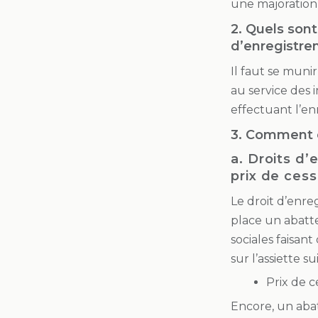
une majoration
2. Quels sont
d’enregistre
Il faut se muni
au service des i
effectuant l’en
3. Comment c
a. Droits d’
prix de ces
Le droit d’enreg
place un abatt
sociales faisant
sur l’assiette su
Prix de c
Encore, un aba