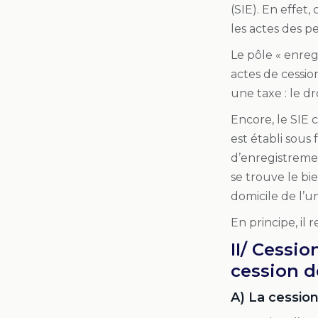
(SIE). En effet
les actes des p
Le pôle « enre
actes de cessi
une taxe : le d
Encore, le SIE 
est établi sous
d’enregistremen
se trouve le bi
domicile de l’u
En principe, il
II/ Cessi
cession 
A) La cessio