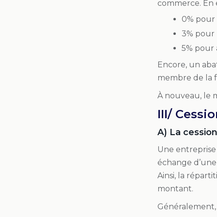
commerce. En ef
0% pour 
3% pour 
5% pour 
Encore, un aba
membre de la fa
À nouveau, le 
III/ Cessi
A) La cession
Une entreprise 
échange d’une c
Ainsi, la répart
montant.
Généralement, l