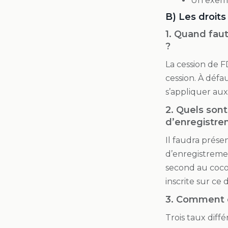
Un exemp
B) Les droit
1. Quand fau
?
La cession de F
cession. À défa
s’appliquer au
2. Quels sont
d’enregistr
Il faudra prése
d’enregistremen
second au coco
inscrite sur ce 
3. Comment c
Trois taux diff