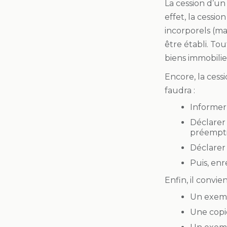
La cession d’un
effet, la cessi
incorporels (ma
être établi. To
biens immobilie
Encore, la cess
faudra :
Informer 
Déclarer 
préempti
Déclarer 
Puis, enr
Enfin, il convi
Un exemp
Une copie