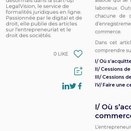
désormais dans la start-up
associé qui se
LegalVision, le service de
laborieux. Out
formalités juridiques en ligne.
chacune de ce
Passionnée par le digital et de
droit, elle publie des articles
d’enregistrem
sur l'entrepreneuriat et le
commerce.
droit des sociétés.
Dans cet artic
comprendre sur 
0
LIKE
I/ Où s’acquit
II/ Cessions 
III/ Cessions d
IV/ Faire une c
I/ Où s’a
commerce
L’entrepreneur 