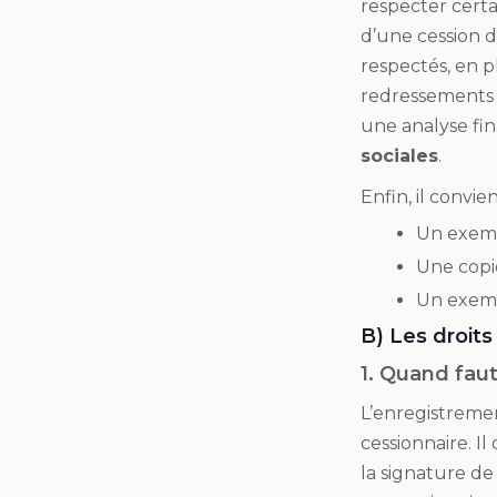
respecter certa
d’une cession de
respectés, en pl
redressements fi
une analyse fin
sociales
.
Enfin, il convie
Un exemp
Une copie
Un exemp
B) Les droits
1. Quand faut
L’enregistremen
cessionnaire. I
la signature de 