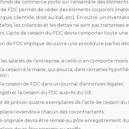
 fonds de commerce porte sur l’ensemble des éléments ac
on de FDC permet de céder des éléments corporels (matéri
rque, clientèle, droit au bail, etc). En outre, un inventai
utefois, les créances et les dettes ne sont pas transmise
rs. L’acte de cession du FDC devra comporter toute une 
ion de FDC implique de suivre une procédure parfois décrié
les salariés de l’entreprise, si celle-ci en comporte moins
la cession à la mairie, qui pourra, dans certaines hypothè
on ;
la cession de FDC dans un journal d’annonces légales ;
egistrer la cession du FDC auprès du SIE.
ent de prévoir quatre exemplaires de l’acte de cession du 
laire reviendra à chacun des cocontractants ;
 originale devra être remise au pôle enregistrement du 