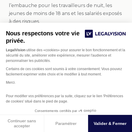
l’embauche pour les travailleurs de nuit, les
jeunes de moins de 18 ans et les salariés exposés
à des risques.
Créez votre EURL en ligne
Nous respectons votre vie
privée.
LegalVision
utilise des «cookies» pour assurer le bon fonctionnement et la
Article précédent
Article suivant
sécurité du site, améliorer votre expérience, mesurer l'audience et
personnaliser les publicités.
Certains de ces cookies sont soumis à votre consentement. Vous pouvez
facilement exprimer votre choix et le modifier à tout moment.
Laisser un commentaire
Merci.
Pour modifier vos préférences par la suite, cliquez sur le lien 'Préférences
Votre adresse e-mail ne sera pas publiée.
Les
de cookies' situé dans le pied de page.
champs obligatoires sont indiqués avec
*
Gestion des Cookies
Consentements certifiés par
Commentaire
*
Continuer sans
Paramétrer
Valider & Fermer
accepter