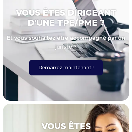
VOUS ÊTES DIRIGEANT
D'UNE TPE/PME ?
Et vous souhaitez être accompagné par un
juriste ?
Démarrez maintenant !
VOUS ÊTES