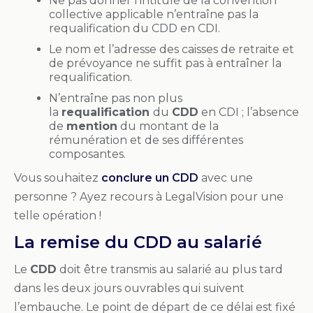
Ne pas donner l’intitulé de la convention
collective applicable n’entraîne pas la
requalification du CDD en CDI.
Le nom et l’adresse des caisses de retraite et
de prévoyance ne suffit pas à entraîner la
requalification.
N’entraîne pas non plus
la
requalification
du
CDD
en CDI ; l’absence
de
mention
du montant de la
rémunération et de ses différentes
composantes.
Vous souhaitez
conclure un CDD
avec une
personne ? Ayez recours à LegalVision pour une
telle opération !
La remise du CDD au salarié
Le
CDD
doit être transmis au salarié au plus tard
dans les deux jours ouvrables qui suivent
l’embauche. Le point de départ de ce délai est fixé