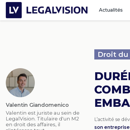
Actualités
Droit du 
DURÉ
COMB
EMBA
Valentin Giandomenico
Valentin est juriste au sein de
LegalVision. Titulaire d'un M2
L’activité se 
en droit des affaires, il
son entreprise