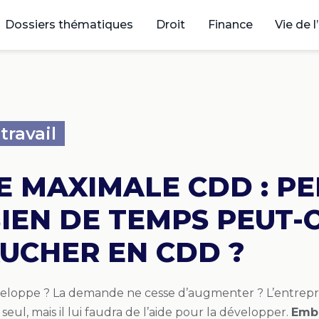
Dossiers thématiques
Droit
Finance
Vie de l
travail
E MAXIMALE CDD : P
IEN DE TEMPS PEUT-
UCHER EN CDD ?
développe ? La demande ne cesse d’augmenter ? L’entrep
seul, mais il lui faudra de l’aide pour la développer.
Emba