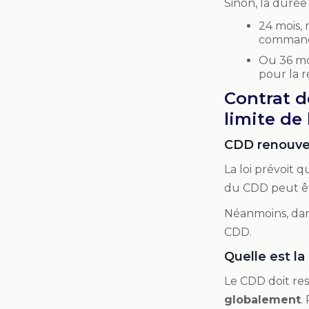
Sinon, la duré
24 mois, 
commande
Ou 36 mo
pour la r
Contrat d
limite de
CDD renouvel
La loi prévoit
du CDD peut êt
Néanmoins, dan
CDD.
Quelle est l
Le CDD doit res
globalement
.