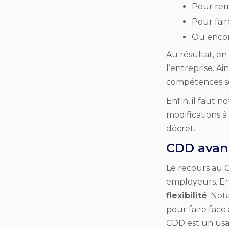
Pour rem
Pour fai
Ou encore
Au résultat, e
l’entreprise. Ai
compétences s
Enfin, il faut n
modifications à
décret.
CDD avan
Le recours au C
employeurs. En 
flexibilité
. Not
pour faire fac
CDD est un usag