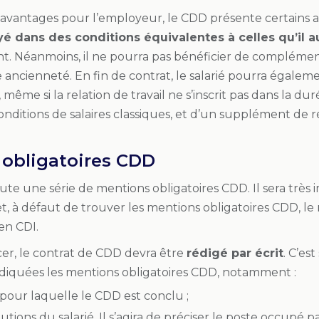
 avantages pour l’employeur, le CDD présente certains attr
yé dans des conditions équivalentes à celles qu’il 
nt. Néanmoins, il ne pourra pas bénéficier de compléme
ancienneté. En fin de contrat, le salarié pourra égalem
si, même si la relation de travail ne s’inscrit pas dans la d
onditions de salaires classiques, et d’un supplément de
obligatoires CDD
toute une série de mentions obligatoires CDD. Il sera trè
fet, à défaut de trouver les mentions obligatoires CDD, le
 en CDI.
, le contrat de CDD devra être
rédigé par écrit
. C’es
ndiquées les mentions obligatoires CDD, notamment :
 pour laquelle le CDD est conclu ;
butions du salarié. Il s’agira de préciser le poste occupé pa