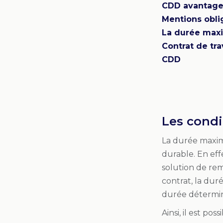
CDD avantag
Mentions obli
La durée maxi
Contrat de tr
CDD
Les condi
La durée maxim
durable. En eff
solution de rem
contrat, la dur
durée déterminé
Ainsi, il est p