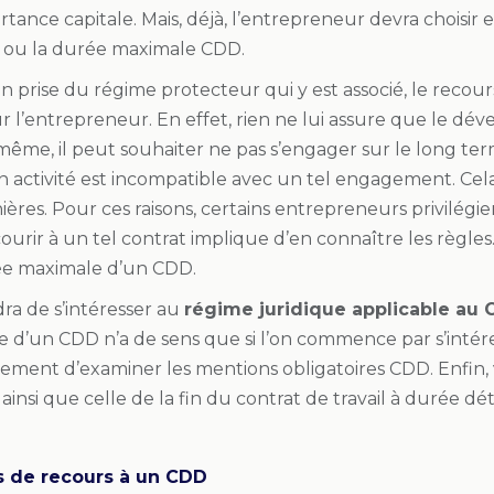
tance capitale. Mais, déjà, l’entrepreneur devra choisir e
I, ou la durée maximale CDD.
on prise du régime protecteur qui y est associé, le recou
r l’entrepreneur. En effet, rien ne lui assure que le dé
ême, il peut souhaiter ne pas s’engager sur le long ter
n activité est incompatible avec un tel engagement. Cela
nnières. Pour ces raisons, certains entrepreneurs privilégi
urir à un tel contrat implique d’en connaître les règles
ée maximale d’un CDD.
ndra de s’intéresser au
régime juridique applicable au
d’un CDD n’a de sens que si l’on commence par s’intéres
lement d’examiner les mentions obligatoires CDD. Enfin, 
insi que celle de la fin du contrat de travail à durée dé
s de recours à un CDD