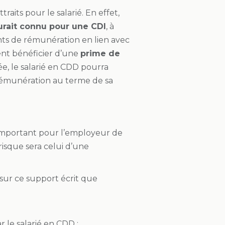
aits pour le salarié. En effet,
aurait connu pour une CDI
, à
nts de rémunération en lien avec
ent bénéficier d’une
prime de
urée, le salarié en CDD pourra
 rémunération au terme de sa
s important pour l’employeur de
 risque sera celui d’une
t sur ce support écrit que
r le salarié en CDD ;