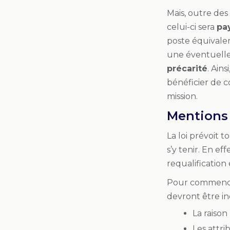
Mais, outre des
celui-ci sera
pa
poste équivale
une éventuelle 
précarité
. Ain
bénéficier de c
mission.
Mentions 
La loi prévoit 
s’y tenir. En ef
requalification
Pour commencer
devront être i
La raison
Les attri