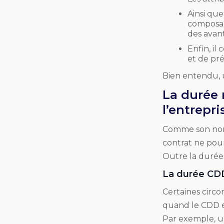
Ainsi que
composan
des avan
Enfin, il
et de pré
Bien entendu, u
La durée 
l’entrepri
Comme son nom 
contrat ne pou
Outre la durée
La durée C
Certaines circ
quand le CDD 
Par exemple, u