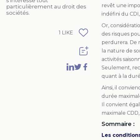
s'intéresse tout
revêt une impor
particulièrement au droit des
sociétés.
indéfini du CD
Or, considérati
1
LIKE
des risques pou
perdurera. De m
la nature de so
activités saiso
Seulement, reco
quant à la dur
Ainsi, il convie
durée maximale 
Il convient éga
maximale CDD, a
Sommaire :
Les condition