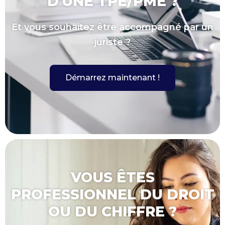
D'UNE TPE/PME ?
Et vous souhaitez être accompagné par un
juriste ?
Démarrez maintenant !
VOUS ÊTES
PROFESSIONNEL DU DROIT
OU DU CHIFFRE ?