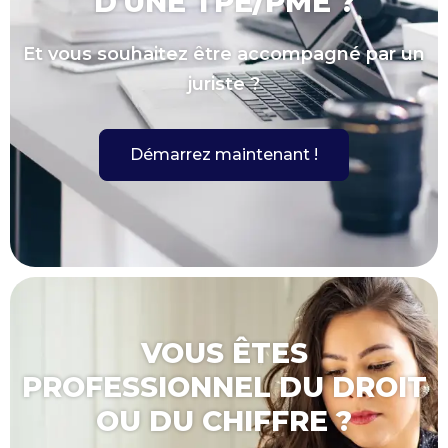
D'UNE TPE/PME ?
Et vous souhaitez être accompagné par un
juriste ?
Démarrez maintenant !
VOUS ÊTES
PROFESSIONNEL DU DROIT
OU DU CHIFFRE ?